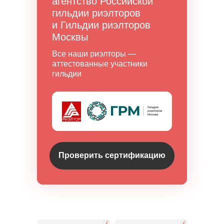
агентство Российской
гильдии риэлторов
и Гильдии риэлторов
Москвы
Все наши риэлторы —
аттестованные участники
гильдии
Проверить сертификацию