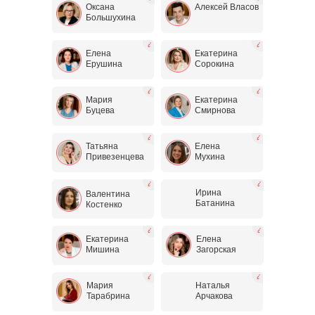
Оксана
Алексей Власов
Большухина
Елена
Екатерина
Ерушина
Сорокина
Мария
Екатерина
Буцева
Смирнова
Татьяна
Елена
Привезенцева
Мухина
Ирина
Валентина
Батанина
Костенко
Екатерина
Елена
Мишина
Загорская
Мария
Наталья
Тарабрина
Арчакова